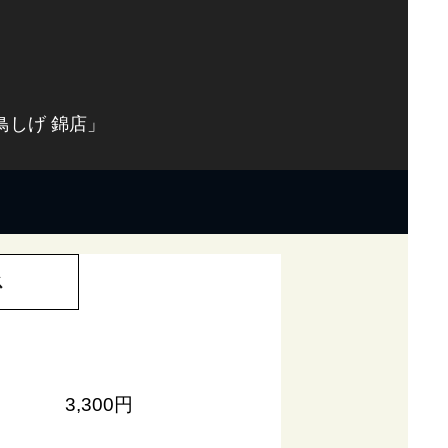
鳥しげ 錦店」
ス
3,300円